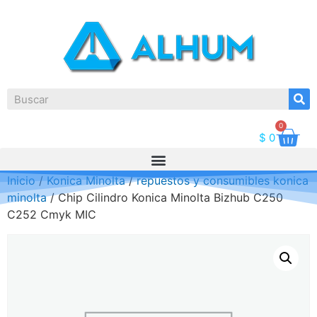
0
$
0
Inicio
/
Konica Minolta
/
repuestos y consumibles konica
minolta
/ Chip Cilindro Konica Minolta Bizhub C250
C252 Cmyk MIC