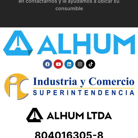
en contactarnos y le ayudamos a ubicar su
consumible
804016305-8