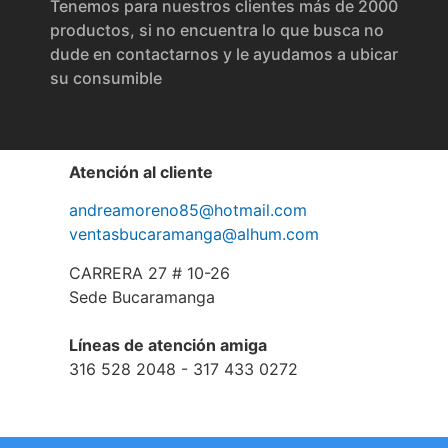
Tenemos para nuestros clientes más de 2000
productos, si no encuentra lo que busca no
dude en contactarnos y le ayudamos a ubicar
su consumible
Atención al cliente
andreamoreno85@hotmail.com
ventasbucaramanga@alhum.com
CARRERA 27 # 10-26
Sede Bucaramanga
Líneas de atención amiga
316 528 2048 - 317 433 0272