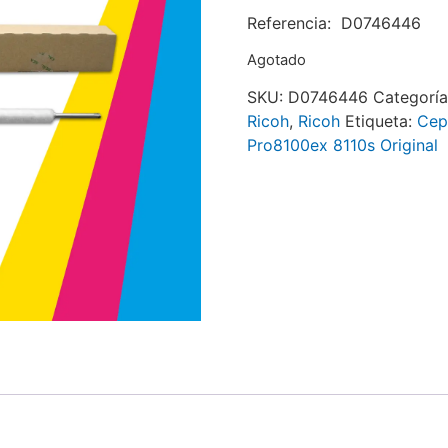
Referencia: D0746446
Agotado
SKU:
D0746446
Categorí
Ricoh
,
Ricoh
Etiqueta:
Cep
Pro8100ex 8110s Original