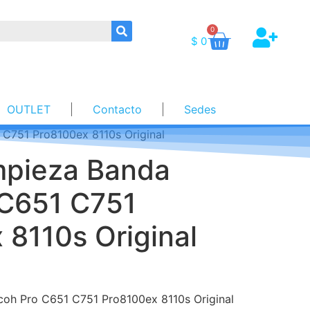
0
$
0
OUTLET
Contacto
Sedes
 C751 Pro8100ex 8110s Original
impieza Banda
 C651 C751
 8110s Original
coh Pro C651 C751 Pro8100ex 8110s Original