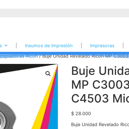
s
Insumos de Impresión
Impresoras
copiadoras Ricoh
/ Buje Unidad Revelado Ricoh MP C300
Buje Unid
MP C3003
C4503 Mi
$
28.000
Buje Unidad Revelado R