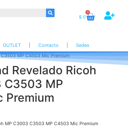
0
$
0
OUTLET
Contacto
Sedes
3 C3503 MP C4503 Mic Premium
ad Revelado Ricoh
 C3503 MP
c Premium
icoh MP C3003 C3503 MP C4503 Mic Premium