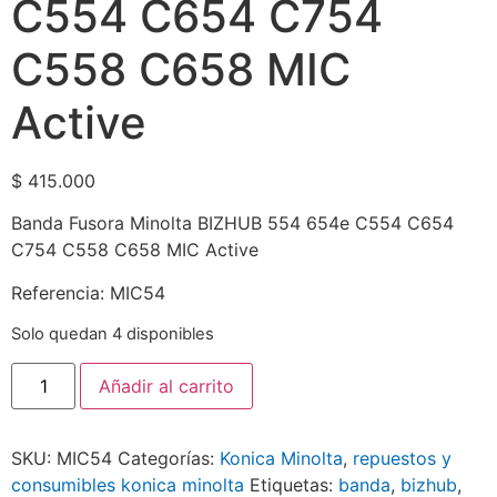
C554 C654 C754
C558 C658 MIC
Active
$
415.000
Banda Fusora Minolta BIZHUB 554 654e C554 C654
C754 C558 C658 MIC Active
Referencia: MIC54
Solo quedan 4 disponibles
Añadir al carrito
SKU:
MIC54
Categorías:
Konica Minolta
,
repuestos y
consumibles konica minolta
Etiquetas:
banda
,
bizhub
,