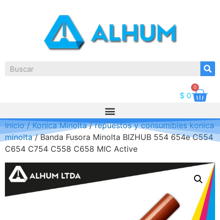
0
$
0
Inicio
/
Konica Minolta
/
repuestos y consumibles konica
minolta
/ Banda Fusora Minolta BIZHUB 554 654e C554
C654 C754 C558 C658 MIC Active