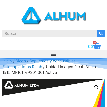
0
$
0
Inicio
/
Ricoh
/
Repuestos y consumibles
Fotocopiadoras Ricoh
/ Unidad Imagen Ricoh Aficio
1515 MP161 MP201 301 Active