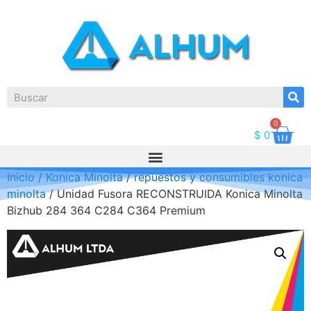
0
$
0
Inicio
/
Konica Minolta
/
repuestos y consumibles konica
minolta
/ Unidad Fusora RECONSTRUIDA Konica Minolta
Bizhub 284 364 C284 C364 Premium