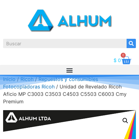
0
$
0
Inicio
/
Ricoh
/
Repuestos y consumibles
Fotocopiadoras Ricoh
/ Unidad de Revelado Ricoh
Aficio MP C3003 C3503 C4503 C5503 C6003 Cmy
Premium