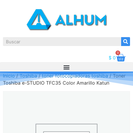
0
$
0
Inicio
/
Toshiba
/
toner fotocopiadoras toshiba
/ Toner
Toshiba e-STUDIO TFC35 Color Amarillo Katun