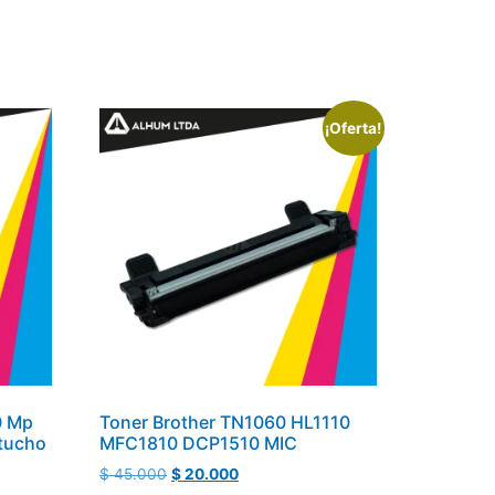
¡Oferta!
0 Mp
Toner Brother TN1060 HL1110
tucho
MFC1810 DCP1510 MIC
$
45.000
$
20.000