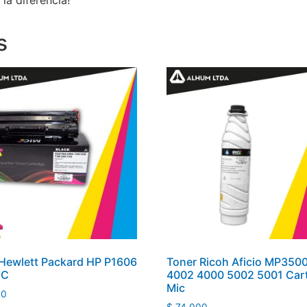
s
Hewlett Packard HP P1606
Toner Ricoh Aficio MP350
IC
4002 4000 5002 5001 Car
Mic
00