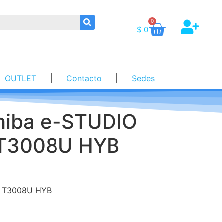
0
$
0
OUTLET
Contacto
Sedes
hiba e-STUDIO
 T3008U HYB
o T3008U HYB