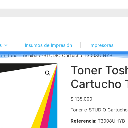
s
Insumos de Impresión
Impresoras
ba
/ Toner Toshiba e-STUDIO Cartucho T3008U HYB
Toner Tos
Cartucho
$
135.000
Toner e-STUDIO Cartuch
Referencia:
T3008UHYB