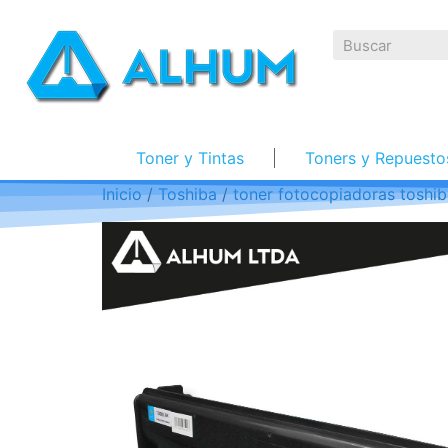
Toner y Tintas
Toners y Repuesto
Inicio
/
Toshiba
/
toner fotocopiadoras toshi