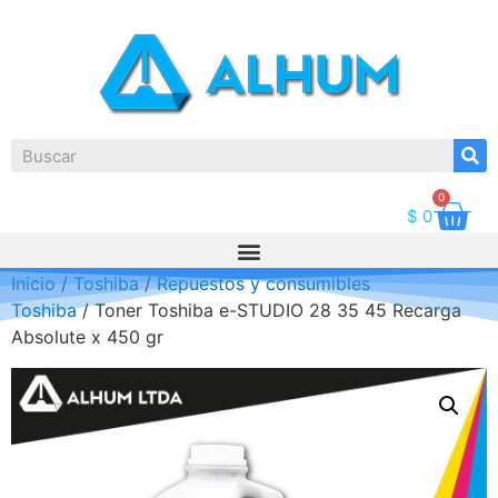
0
$
0
Inicio
/
Toshiba
/
Repuestos y consumibles
Toshiba
/ Toner Toshiba e-STUDIO 28 35 45 Recarga
Absolute x 450 gr