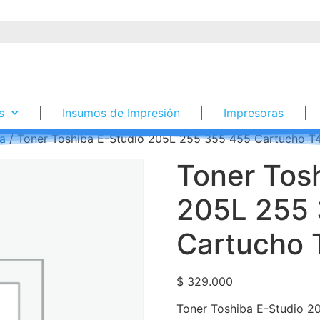
s
Insumos de Impresión
Impresoras
ba
/ Toner Toshiba E-Studio 205L 255 355 455 Cartucho T4
Toner Tos
205L 255
Cartucho 
$
329.000
Toner Toshiba E-Studio 