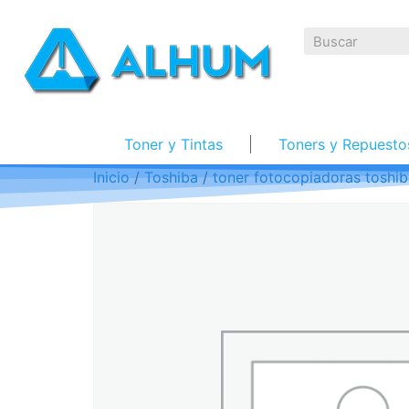
Toner y Tintas
Toners y Repuesto
Inicio
/
Toshiba
/
toner fotocopiadoras toshi