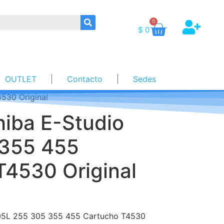
0
$
0
OUTLET
Contacto
Sedes
530 Original
hiba E-Studio
 355 455
T4530 Original
205L 255 305 355 455 Cartucho T4530