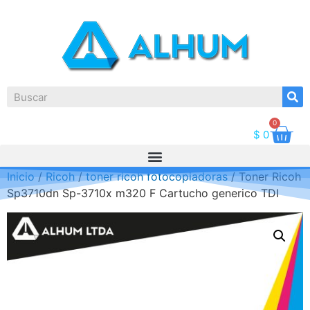
0
$
0
Inicio
/
Ricoh
/
toner ricoh fotocopiadoras
/ Toner Ricoh
Sp3710dn Sp-3710x m320 F Cartucho generico TDI