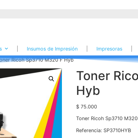
s
Insumos de Impresión
Impresoras
oner Ricoh Sp3710 M320 F Hyb
Toner Ric
Hyb
$
75.000
Toner Ricoh Sp3710 M320
Referencia: SP3710HYB