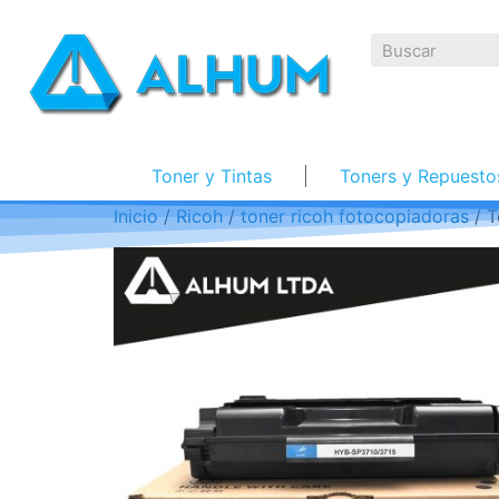
Toner y Tintas
Toners y Repuesto
Inicio
/
Ricoh
/
toner ricoh fotocopiadoras
/ T