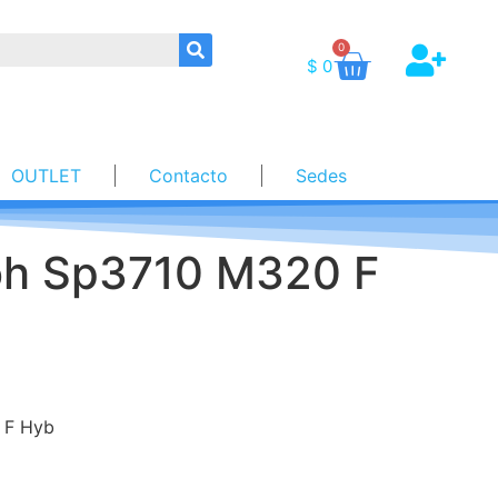
0
$
0
OUTLET
Contacto
Sedes
oh Sp3710 M320 F
 F Hyb