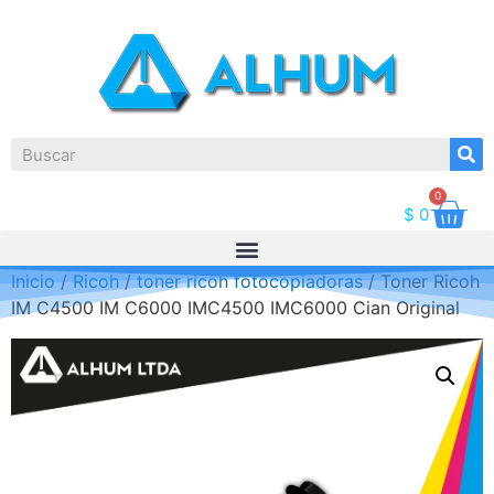
0
$
0
Inicio
/
Ricoh
/
toner ricoh fotocopiadoras
/ Toner Ricoh
IM C4500 IM C6000 IMC4500 IMC6000 Cian Original