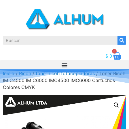
0
$
0
Inicio
/
Ricoh
/
toner ricoh fotocopiadoras
/ Toner Ricoh
IM C4500 IM C6000 IMC4500 IMC6000 Cartuchos
Colores CMYK