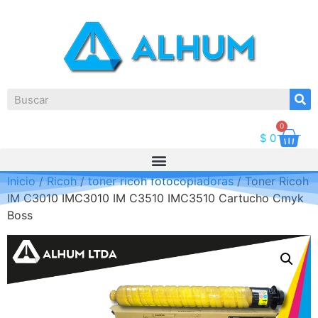
0
$
0
Inicio
/
Ricoh
/
toner ricoh fotocopiadoras
/ Toner Ricoh
IM C3010 IMC3010 IM C3510 IMC3510 Cartucho Cmyk
Boss