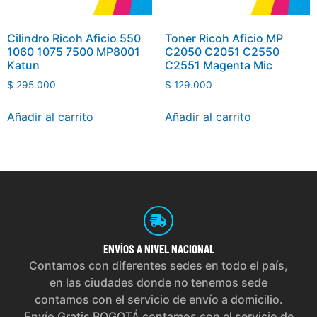
Cilindro Ricoh Aficio 550
Toner Ricoh Aficio MP
1060 1075 7500 MP8001
C2050 C2051 C2550
Katun
C2551 Magenta Mic
$
295.000
$
129.000
Añadir al carrito
Añadir al carrito
ENVÍOS
A NIVEL NACIONAL
Contamos con diferentes sedes en todo el país,
en las ciudades donde no tenemos sede
contamos con el servicio de envío a domicilio.
Envío Gratis BOGOTÁ contamos con el servicio de