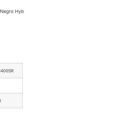
 Negro Hyb
 C400SR
R