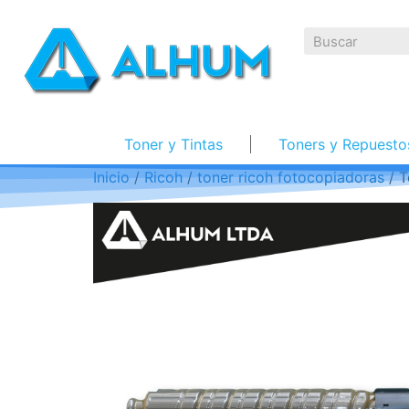
Toner y Tintas
Toners y Repuesto
Inicio
/
Ricoh
/
toner ricoh fotocopiadoras
/ T