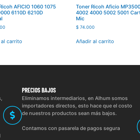
Ricoh AFICIO 1060 1075
Toner Ricoh Aficio MP350
9000 6110D 6210D
4002 4000 5002 5001 Car
al
Mic
00
$
74.000
al carrito
Añadir al carrito
PRECIOS
BAJOS
s,
Eliminamos intermediarios, en Alhum somos
importadores directos, esto hace que el costo
de nuestros productos sean más bajos.
Contamos con pasarela de pagos segura
l