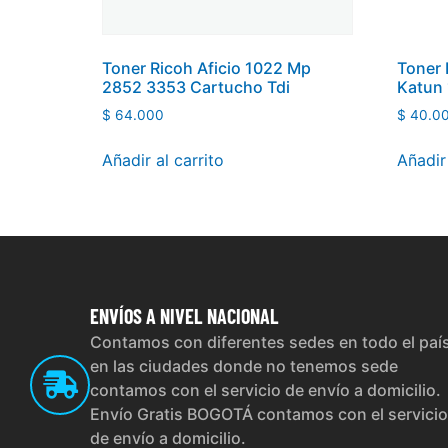
Toner Ricoh Aficio 1022 Mp
Toner 
2852 3353 Cartucho Tdi
Katun
$
64.000
$
40.0
Añadir al carrito
Añadir 
ENVÍOS
A NIVEL NACIONAL
Contamos con diferentes sedes en todo el paí
en las ciudades donde no tenemos sede
contamos con el servicio de envío a domicilio.
Envío Gratis BOGOTÁ contamos con el servicio
de envío a domicilio.