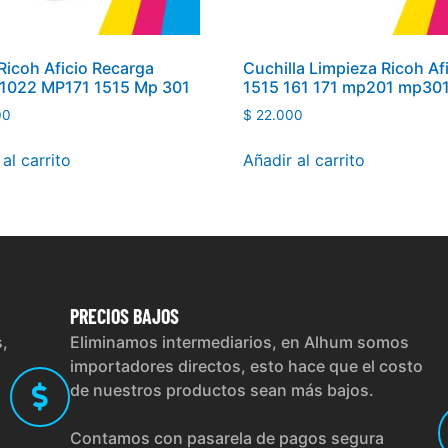
Ricoh Aficio Recarga
Cuchilla Limpieza Ricoh Af
 1022 MP171 1515 Mp 301
1515 161 171 mp201 mp30
00
$
22.000
al carrito
Añadir al carrito
PRECIOS
BAJOS
s,
Eliminamos intermediarios, en Alhum somos
importadores directos, esto hace que el costo
de nuestros productos sean más bajos.
Contamos con pasarela de pagos segura