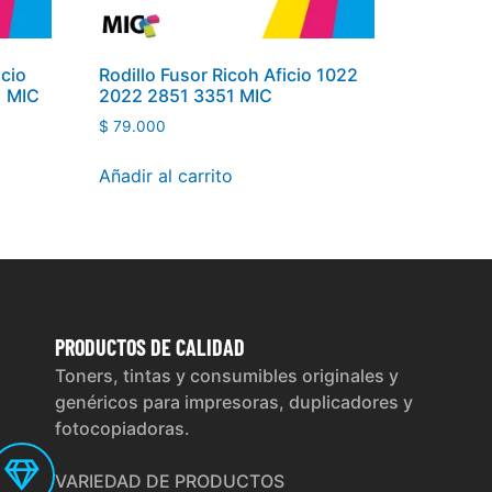
icio
Rodillo Fusor Ricoh Aficio 1022
1 MIC
2022 2851 3351 MIC
$
79.000
Añadir al carrito
PRODUCTOS
DE CALIDAD
Toners, tintas y consumibles originales y
genéricos para impresoras, duplicadores y
fotocopiadoras.
VARIEDAD DE PRODUCTOS