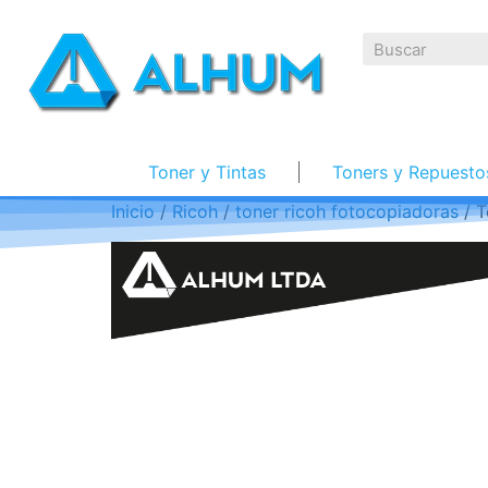
Toner y Tintas
Toners y Repuesto
Inicio
/
Ricoh
/
toner ricoh fotocopiadoras
/ T