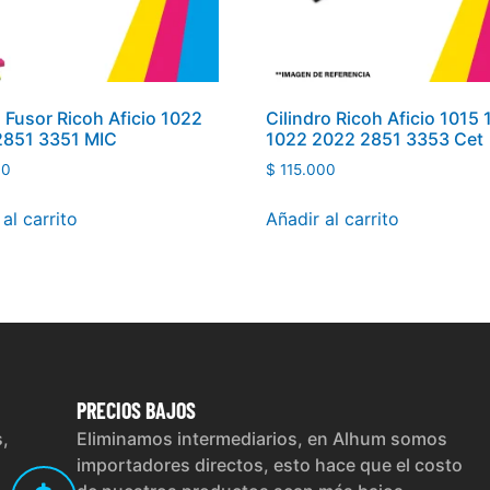
o Fusor Ricoh Aficio 1022
Cilindro Ricoh Aficio 1015
2851 3351 MIC
1022 2022 2851 3353 Cet
00
$
115.000
al carrito
Añadir al carrito
PRECIOS
BAJOS
s,
Eliminamos intermediarios, en Alhum somos
importadores directos, esto hace que el costo