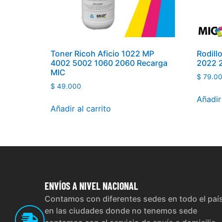
Toner Ricoh Aficio 1022 MP
Rodill
4002 5002 1060 2060 Recarga
2022 
MIC
$
79.0
$
49.000
Añadir 
Añadir al carrito
ENVÍOS
A NIVEL NACIONAL
Contamos con diferentes sedes en todo el paí
en las ciudades donde no tenemos sede