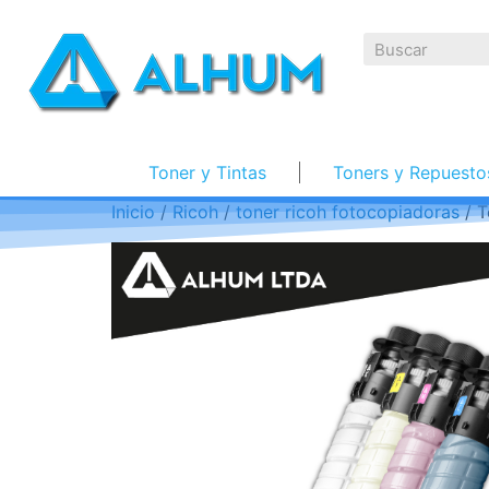
Toner y Tintas
Toners y Repuesto
Inicio
/
Ricoh
/
toner ricoh fotocopiadoras
/ T