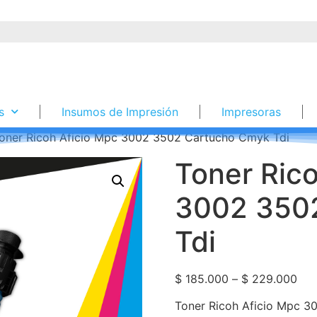
s
Insumos de Impresión
Impresoras
oner Ricoh Aficio Mpc 3002 3502 Cartucho Cmyk Tdi
Toner Ric
3002 350
Tdi
$
185.000
–
$
229.000
Toner Ricoh Aficio Mpc 