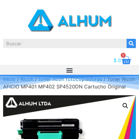
0
$
0
Inicio
/
Ricoh
/
toner ricoh fotocopiadoras
/ Toner Ricoh
AFICIO MP401 MP402 SP4520DN Cartucho Original