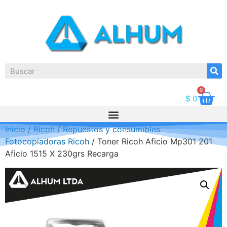
0
$
0
Inicio
/
Ricoh
/
Repuestos y consumibles
Fotocopiadoras Ricoh
/ Toner Ricoh Aficio Mp301 201
Aficio 1515 X 230grs Recarga