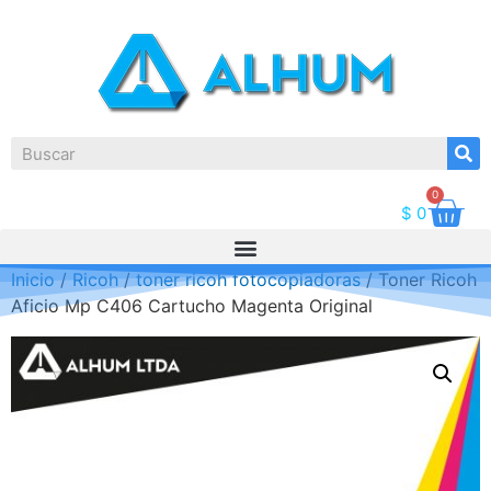
0
$
0
Inicio
/
Ricoh
/
toner ricoh fotocopiadoras
/ Toner Ricoh
Aficio Mp C406 Cartucho Magenta Original