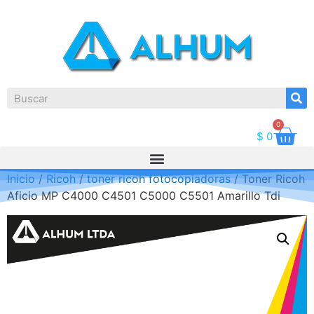
0
$
0
Inicio
/
Ricoh
/
toner ricoh fotocopiadoras
/ Toner Ricoh
Aficio MP C4000 C4501 C5000 C5501 Amarillo Tdi