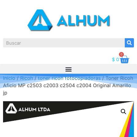
0
$
0
Inicio
/
Ricoh
/
toner ricoh fotocopiadoras
/ Toner Ricoh
Aficio MP c2503 c2003 c2504 c2004 Original Amarillo
jp