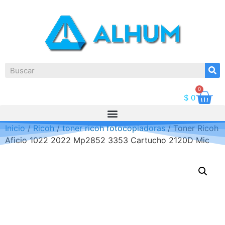
0
$
0
Inicio
/
Ricoh
/
toner ricoh fotocopiadoras
/ Toner Ricoh
Aficio 1022 2022 Mp2852 3353 Cartucho 2120D Mic