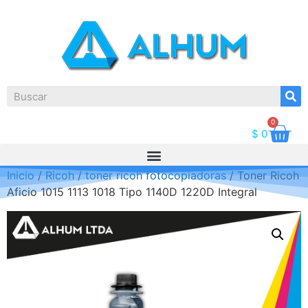
0
$
0
Inicio
/
Ricoh
/
toner ricoh fotocopiadoras
/ Toner Ricoh
Aficio 1015 1113 1018 Tipo 1140D 1220D Integral