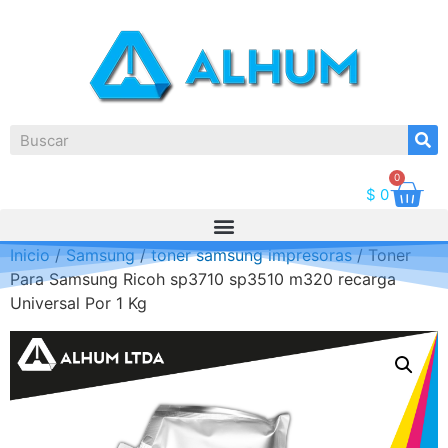
0
$
0
Inicio
/
Samsung
/
toner samsung impresoras
/ Toner
Para Samsung Ricoh sp3710 sp3510 m320 recarga
Universal Por 1 Kg