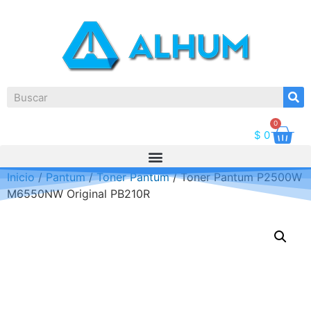
0
$
0
Inicio
/
Pantum
/
Toner Pantum
/ Toner Pantum P2500W
M6550NW Original PB210R