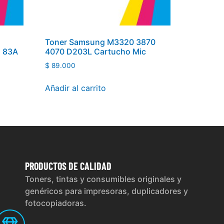
Toner Samsung M3320 3870
C 83A
4070 D203L Cartucho Mic
$
89.000
Añadir al carrito
PRODUCTOS
DE CALIDAD
Toners, tintas y consumibles originales y
genéricos para impresoras, duplicadores y
fotocopiadoras.