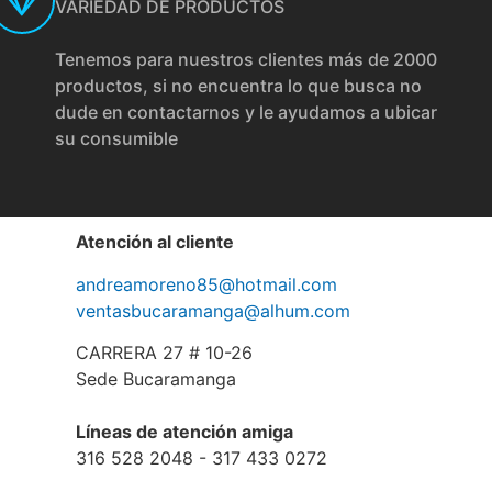
VARIEDAD DE PRODUCTOS
Tenemos para nuestros clientes más de 2000
productos, si no encuentra lo que busca no
dude en contactarnos y le ayudamos a ubicar
su consumible
Atención al cliente
andreamoreno85@hotmail.com
ventasbucaramanga@alhum.com
CARRERA 27 # 10-26
Sede Bucaramanga
Líneas de atención amiga
316 528 2048 - 317 433 0272