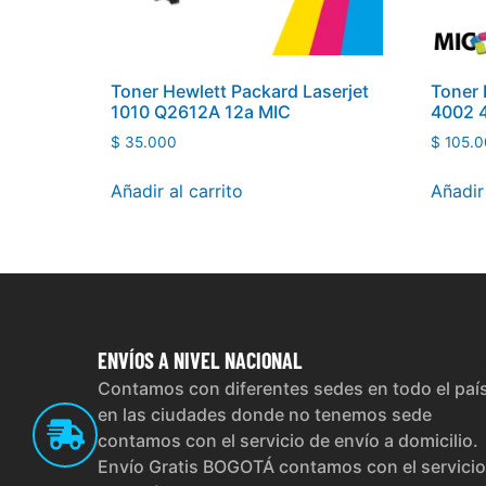
Toner Hewlett Packard Laserjet
Toner 
1010 Q2612A 12a MIC
4002 
$
35.000
$
105.0
Añadir al carrito
Añadir 
ENVÍOS
A NIVEL NACIONAL
Contamos con diferentes sedes en todo el paí
en las ciudades donde no tenemos sede
contamos con el servicio de envío a domicilio.
Envío Gratis BOGOTÁ contamos con el servicio