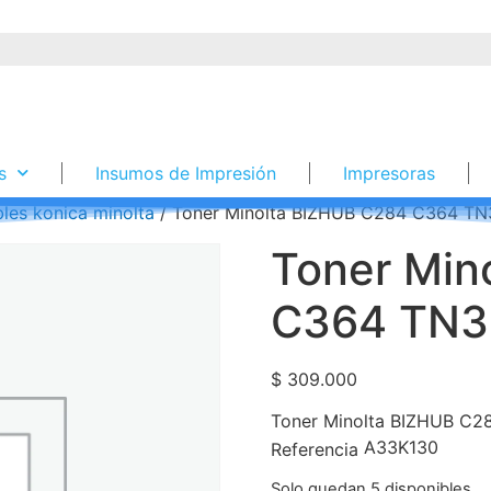
s
Insumos de Impresión
Impresoras
les konica minolta
/ Toner Minolta BIZHUB C284 C364 TN3
Toner Min
C364 TN32
$
309.000
Toner Minolta BIZHUB C2
A33K130
Referencia
Solo quedan 5 disponibles