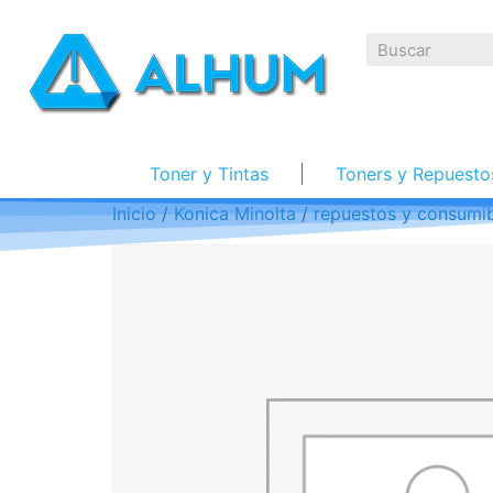
Toner y Tintas
Toners y Repuesto
Inicio
/
Konica Minolta
/
repuestos y consumib