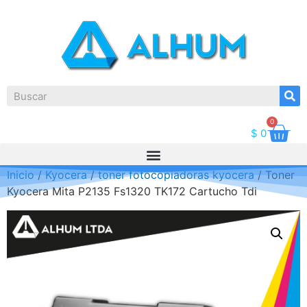
0
$
0
Inicio
/
Kyocera
/
toner fotocopiadoras kyocera
/ Toner
Kyocera Mita P2135 Fs1320 TK172 Cartucho Tdi