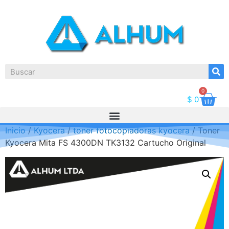
0
$
0
Inicio
/
Kyocera
/
toner fotocopiadoras kyocera
/ Toner
Kyocera Mita FS 4300DN TK3132 Cartucho Original