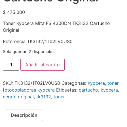
$
475.000
Toner Kyocera Mita FS 4300DN TK3132 Cartucho
Original
Referencia TK3132/1T02LV0US0
Solo quedan 2 disponibles
Añadir al carrito
SKU:
TK3132/1T02LV0US0
Categorías:
Kyocera
,
toner
fotocopiadoras kyocera
Etiquetas:
cartucho
,
kyocera
,
negro
,
original
,
tk3132
,
toner
Descripción