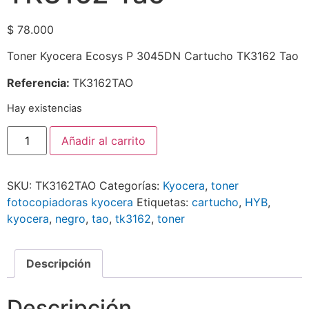
$
78.000
Toner Kyocera Ecosys P 3045DN Cartucho TK3162 Tao
Referencia:
TK3162TAO
Hay existencias
Añadir al carrito
SKU:
TK3162TAO
Categorías:
Kyocera
,
toner
fotocopiadoras kyocera
Etiquetas:
cartucho
,
HYB
,
kyocera
,
negro
,
tao
,
tk3162
,
toner
Descripción
Descripción