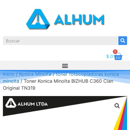
0
$
0
Inicio
/
Konica Minolta
/
toner fotocopiadoras konica
minolta
/ Toner Konica Minolta BIZHUB C360 Cian
Original TN319