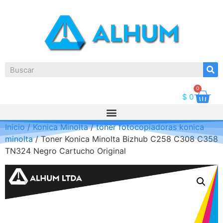
0
$
0
Inicio
/
Konica Minolta
/
toner fotocopiadoras konica
minolta
/ Toner Konica Minolta Bizhub C258 C308 C358
TN324 Negro Cartucho Original