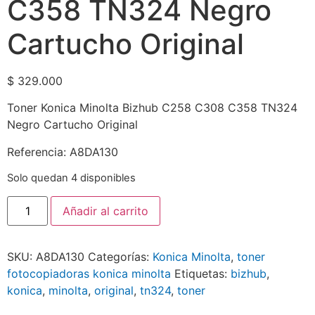
C358 TN324 Negro
Cartucho Original
$
329.000
Toner Konica Minolta Bizhub C258 C308 C358 TN324
Negro Cartucho Original
Referencia: A8DA130
Solo quedan 4 disponibles
Añadir al carrito
SKU:
A8DA130
Categorías:
Konica Minolta
,
toner
fotocopiadoras konica minolta
Etiquetas:
bizhub
,
konica
,
minolta
,
original
,
tn324
,
toner