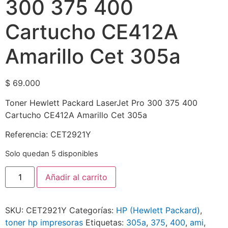
300 375 400
Cartucho CE412A
Amarillo Cet 305a
$
69.000
Toner Hewlett Packard LaserJet Pro 300 375 400
Cartucho CE412A Amarillo Cet 305a
Referencia: CET2921Y
Solo quedan 5 disponibles
Añadir al carrito
SKU:
CET2921Y
Categorías:
HP (Hewlett Packard)
,
toner hp impresoras
Etiquetas:
305a
,
375
,
400
,
ami
,