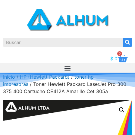
0
$
0
Inicio
/
HP (Hewlett Packard)
/
toner hp
impresoras
/ Toner Hewlett Packard LaserJet Pro 300
375 400 Cartucho CE412A Amarillo Cet 305a