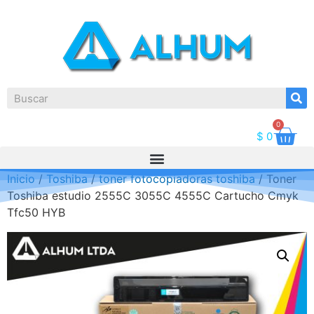
0
$
0
Inicio
/
Toshiba
/
toner fotocopiadoras toshiba
/ Toner
Toshiba estudio 2555C 3055C 4555C Cartucho Cmyk
Tfc50 HYB