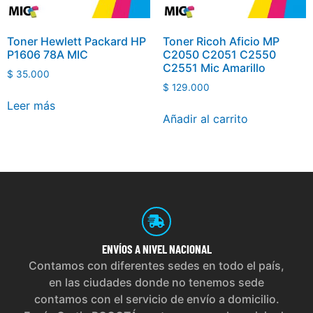
Toner Hewlett Packard HP
Toner Ricoh Aficio MP
P1606 78A MIC
C2050 C2051 C2550
C2551 Mic Amarillo
$
35.000
$
129.000
Leer más
Añadir al carrito
ENVÍOS
A NIVEL NACIONAL
Contamos con diferentes sedes en todo el país,
en las ciudades donde no tenemos sede
contamos con el servicio de envío a domicilio.