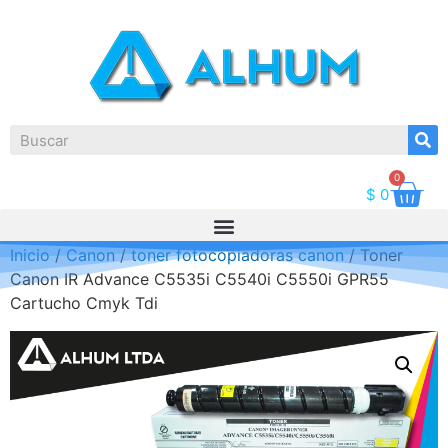
0
$
0
Inicio
/
Canon
/
toner fotocopiadoras canon
/ Toner
Canon IR Advance C5535i C5540i C5550i GPR55
Cartucho Cmyk Tdi