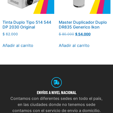
Tinta Duplo Tipo 514 544
Master Duplicador Duplo
DP 2030 Original
DR835 Generico Ikon
$
62.000
$
80.000
$
54.000
Añadir al carrito
Añadir al carrito
ENVÍOS
A NIVEL NACIONAL
Contamos con diferentes sedes en todo el país,
en las ciudades donde no tenemos sede
contamos con el servicio de envío a domicilio.