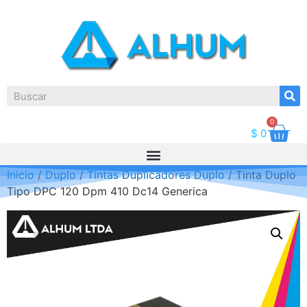
0
$
0
Inicio
/
Duplo
/
Tintas Duplicadores Duplo
/ Tinta Duplo
Tipo DPC 120 Dpm 410 Dc14 Generica