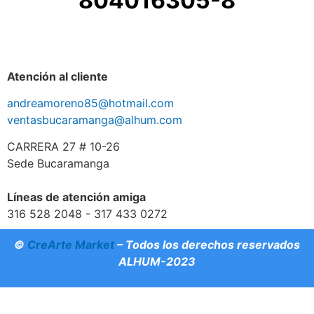
804016305-8
Atención al cliente
andreamoreno85@hotmail.com
ventasbucaramanga@alhum.com
CARRERA 27 # 10-26
Sede Bucaramanga
Líneas de atención amiga
316 528 2048 - 317 433 0272
©
CreArte Market
– Todos los derechos reservados
ALHUM-2023