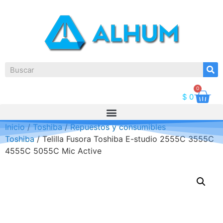
0
$
0
Inicio
/
Toshiba
/
Repuestos y consumibles
Toshiba
/ Telilla Fusora Toshiba E-studio 2555C 3555C
4555C 5055C Mic Active