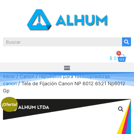
0
$
0
Inicio
/
Canon
/
repuestos para fotocopiadoras
canon
/ Tela de Fijación Canon NP 6012 6521 Np6012
Gp
¡Oferta!