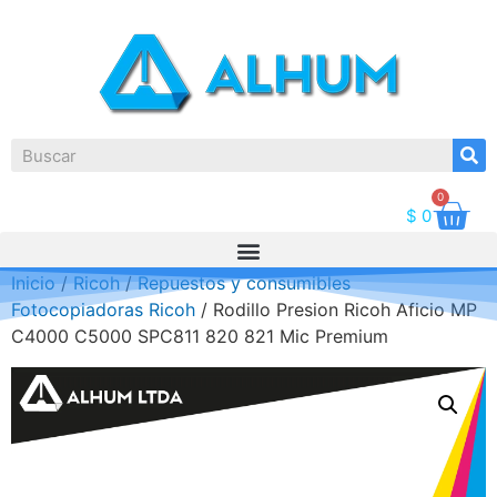
0
$
0
Inicio
/
Ricoh
/
Repuestos y consumibles
Fotocopiadoras Ricoh
/ Rodillo Presion Ricoh Aficio MP
C4000 C5000 SPC811 820 821 Mic Premium