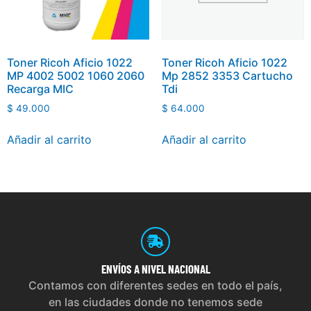
Toner Ricoh Aficio 1022
Toner Ricoh Aficio 1022
MP 4002 5002 1060 2060
Mp 2852 3353 Cartucho
Recarga MIC
Tdi
$
49.000
$
64.000
Añadir al carrito
Añadir al carrito
ENVÍOS
A NIVEL NACIONAL
Contamos con diferentes sedes en todo el país,
en las ciudades donde no tenemos sede