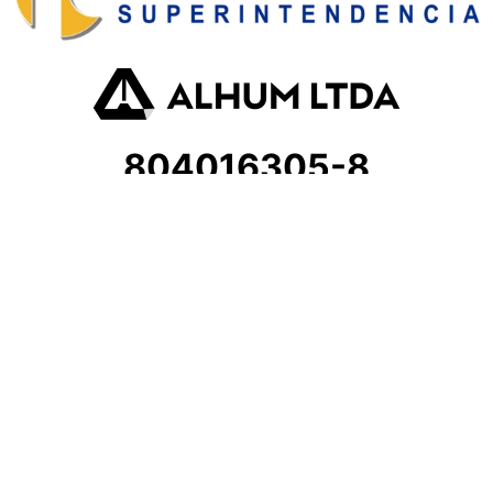
804016305-8
Atención al cliente
andreamoreno85@hotmail.com
ventasbucaramanga@alhum.com
CARRERA 27 # 10-26
Sede Bucaramanga
Líneas de atención amiga