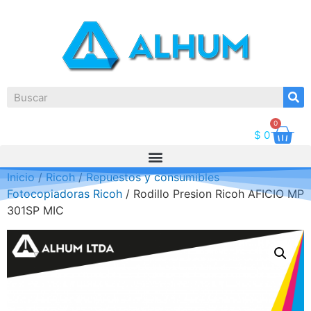
0
$
0
Inicio
/
Ricoh
/
Repuestos y consumibles
Fotocopiadoras Ricoh
/ Rodillo Presion Ricoh AFICIO MP
301SP MIC