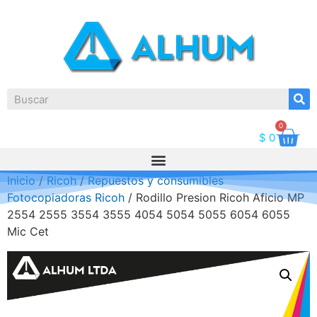
0
$
0
Inicio
/
Ricoh
/
Repuestos y consumibles
Fotocopiadoras Ricoh
/ Rodillo Presion Ricoh Aficio MP
2554 2555 3554 3555 4054 5054 5055 6054 6055
Mic Cet