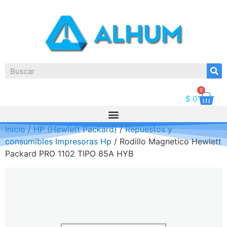
0
$
0
Inicio
/
HP (Hewlett Packard)
/
Repuestos y
consumibles Impresoras Hp
/ Rodillo Magnetico Hewlett
Packard PRO 1102 TIPO 85A HYB