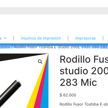
s
Insumos de Impresión
Impresoras
shiba
/ Rodillo Fusor Toshiba E-studio 200L 202L 280 282
Rodillo Fu
studio 20
283 Mic
$
62.000
Rodillo Fusor Toshiba E-