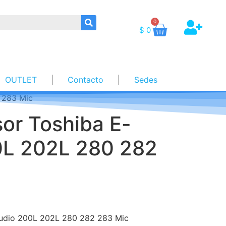
0
$
0
OUTLET
Contacto
Sedes
 283 Mic
sor Toshiba E-
0L 202L 280 282
studio 200L 202L 280 282 283 Mic