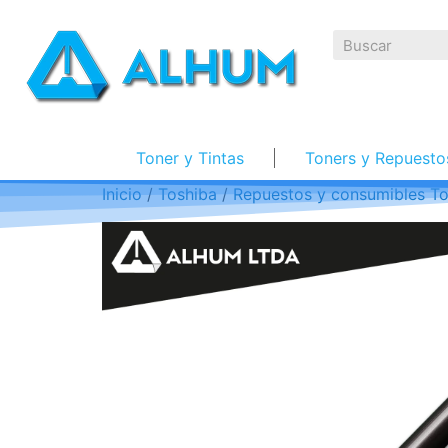
Toner y Tintas
Toners y Repuesto
Inicio
/
Toshiba
/
Repuestos y consumibles To