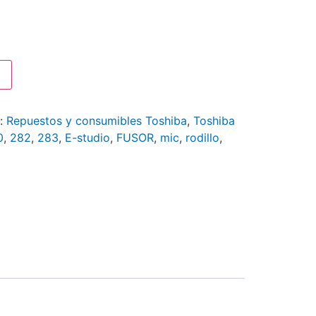
s:
Repuestos y consumibles Toshiba
,
Toshiba
0
,
282
,
283
,
E-studio
,
FUSOR
,
mic
,
rodillo
,