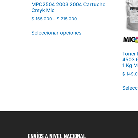
MPC2504 2003 2004 Cartucho
Cmyk Mic
$
165.000
–
$
215.000
Seleccionar opciones
Toner
4503 
1 Kg M
$
149.0
Selecc
ENVÍOS
A NIVEL NACIONAL