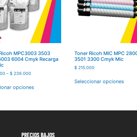
 Ricoh MPC3003 3503
Toner Ricoh MIC MPC 280
6003 6004 Cmyk Recarga
3501 3300 Cmyk Mic
ic
$
215.000
00
–
$
239.000
Seleccionar opciones
ionar opciones
PRECIOS
BAJOS