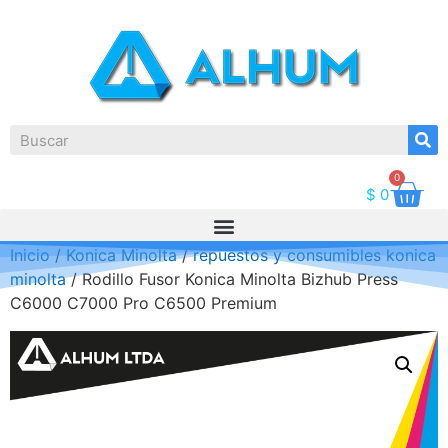
0
$
0
Inicio
/
Konica Minolta
/
repuestos y consumibles konica
minolta
/ Rodillo Fusor Konica Minolta Bizhub Press
C6000 C7000 Pro C6500 Premium