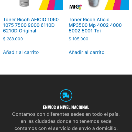
Toner Ricoh AFICIO 1060
Toner Ricoh Aficio
1075 7500 9000 6110D
MP3500 Mp 4002 4000
6210D Original
5002 5001 Tdi
$
288.000
$
105.000
Añadir al carrito
Añadir al carrito
ENVÍOS
A NIVEL NACIONAL
Contamos con diferentes sedes en todo el país,
en las ciudades donde no tenemos sede
contamos con el servicio de envío a domicilio.