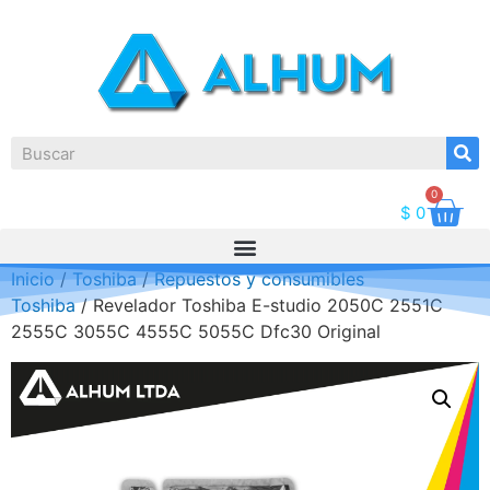
0
$
0
Inicio
/
Toshiba
/
Repuestos y consumibles
Toshiba
/ Revelador Toshiba E-studio 2050C 2551C
2555C 3055C 4555C 5055C Dfc30 Original