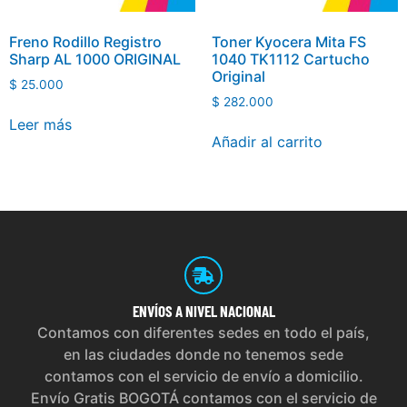
Freno Rodillo Registro
Toner Kyocera Mita FS
Sharp AL 1000 ORIGINAL
1040 TK1112 Cartucho
Original
$
25.000
$
282.000
Leer más
Añadir al carrito
ENVÍOS
A NIVEL NACIONAL
Contamos con diferentes sedes en todo el país,
en las ciudades donde no tenemos sede
contamos con el servicio de envío a domicilio.
Envío Gratis BOGOTÁ contamos con el servicio de