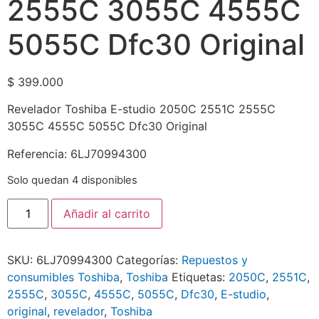
2555C 3055C 4555C
5055C Dfc30 Original
$
399.000
Revelador Toshiba E-studio 2050C 2551C 2555C
3055C 4555C 5055C Dfc30 Original
Referencia: 6LJ70994300
Solo quedan 4 disponibles
Añadir al carrito
SKU:
6LJ70994300
Categorías:
Repuestos y
consumibles Toshiba
,
Toshiba
Etiquetas:
2050C
,
2551C
,
2555C
,
3055C
,
4555C
,
5055C
,
Dfc30
,
E-studio
,
original
,
revelador
,
Toshiba