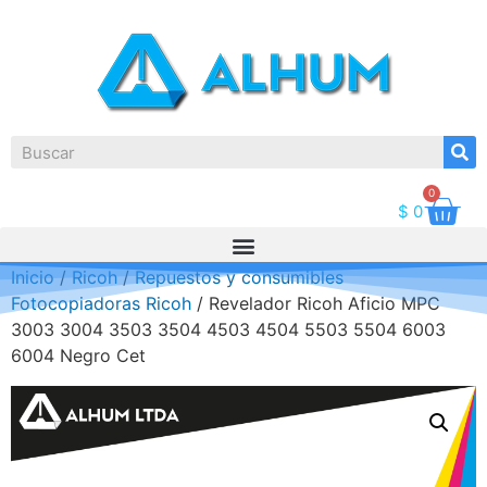
0
$
0
Inicio
/
Ricoh
/
Repuestos y consumibles
Fotocopiadoras Ricoh
/ Revelador Ricoh Aficio MPC
3003 3004 3503 3504 4503 4504 5503 5504 6003
6004 Negro Cet