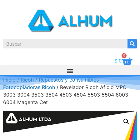
0
$
0
Inicio
/
Ricoh
/
Repuestos y consumibles
Fotocopiadoras Ricoh
/ Revelador Ricoh Aficio MPC
3003 3004 3503 3504 4503 4504 5503 5504 6003
6004 Magenta Cet